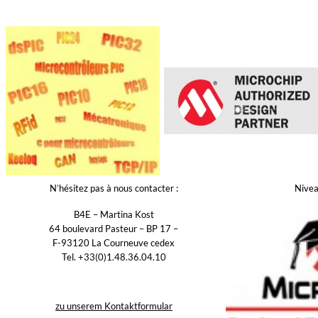
N’hésitez pas à nous contacter :
Nive
B4E – Martina Kost
64 boulevard Pasteur – BP 17 –
F-93120 La Courneuve cedex
Tel. +33(0)1.48.36.04.10
zu unserem Kontaktformular