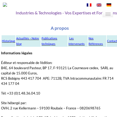
Industries & Technologies - Vos Expertises et Formations
A propos
Actualités – Notre
Publications
Les
Nos
Historique
Contac
blog
techniques
Intervenants
Références
Informations légales
Éditeur et responsable de l’édition:
B4E, 64 boulevard Pasteur, BP 17, F-93121 La Courneuve cedex, SARL au
capital de 15.000 Euros,
RCS Bobigny 443 417 704 APE: 7112B, TVA Intracommunautaire: FR 714
434 177 04
Tél: +33 (0)1.48.36.04.10
Site hébergé par:
OVH, 2 rue Kellermann – 59100 Roubaix – France – 0820698765