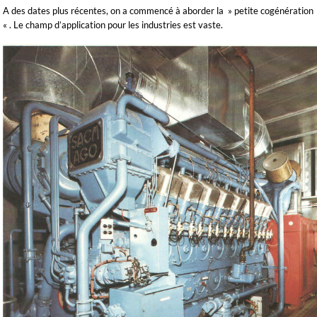
A des dates plus récentes, on a commencé à aborder la » petite cogénération
« . Le champ d’application pour les industries est vaste.