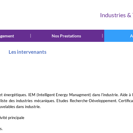
Industries &
agement
|
Nos Prestations
|
A
Les intervenants
Les intervenants
et énergétiques. IEM (Intelligent Energy Managment) dans l’industrie. Aide à 
aliste des industries mécaniques. Etudes Recherche-Développement. Certific
uvelables dans industrie.
ivité principale
s.