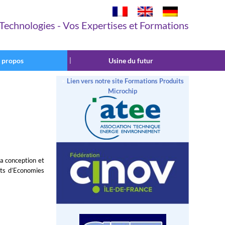
 Technologies - Vos Expertises et Formations
 propos
|
Usine du futur
>
Lien vers notre site Formations Produits
Microchip
la conception et
ats d’Economies