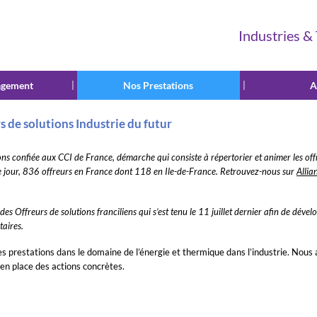
Industries &
agement
|
Nos Prestations
|
A
Offreurs de solutions Industrie du futur
s de solutions Industrie du futur
ions confiée aux CCI de France, démarche qui consiste à répertorier et animer les off
 ce jour, 836 offreurs en France dont 118 en Ile-de-France. Retrouvez-nous sur
Allia
es Offreurs de solutions franciliens qui s’est tenu le 11 juillet dernier afin de déve
taires.
s prestations dans le domaine de l’énergie et thermique dans l’industrie. Nous 
 en place des actions concrètes.