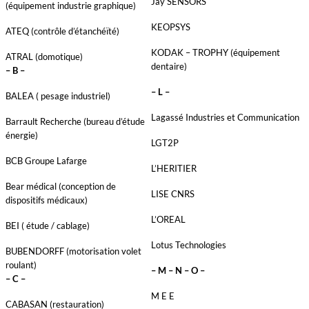
Jay SENSORS
(équipement industrie graphique)
KEOPSYS
ATEQ (contrôle d’étanchéïté)
KODAK – TROPHY (équipement
ATRAL (domotique)
dentaire)
– B –
– L –
BALEA ( pesage industriel)
Lagassé Industries et Communication
Barrault Recherche (bureau d’étude
énergie)
LGT2P
BCB Groupe Lafarge
L’HERITIER
Bear médical (conception de
LISE CNRS
dispositifs médicaux)
L’OREAL
BEI ( étude / cablage)
Lotus Technologies
BUBENDORFF (motorisation volet
roulant)
– M – N – O –
– C –
M E E
CABASAN (restauration)